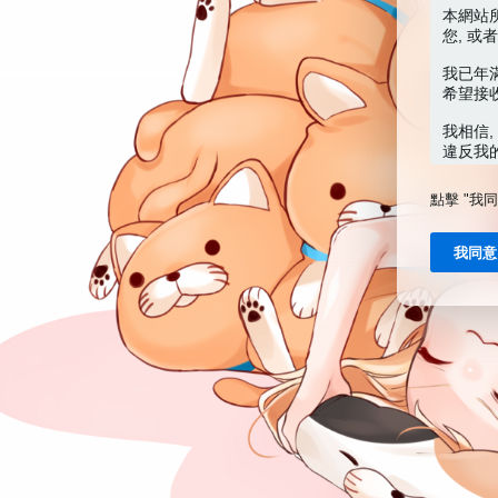
點擊 "我
我同意